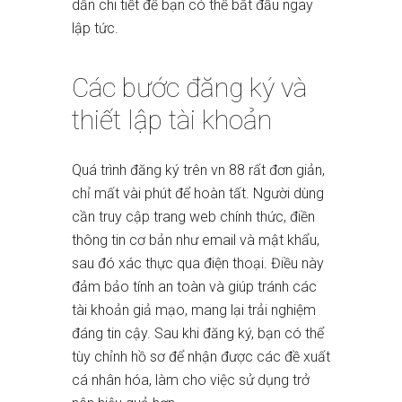
dẫn chi tiết để bạn có thể bắt đầu ngay
lập tức.
Các bước đăng ký và
thiết lập tài khoản
Quá trình đăng ký trên vn 88 rất đơn giản,
chỉ mất vài phút để hoàn tất. Người dùng
cần truy cập trang web chính thức, điền
thông tin cơ bản như email và mật khẩu,
sau đó xác thực qua điện thoại. Điều này
đảm bảo tính an toàn và giúp tránh các
tài khoản giả mạo, mang lại trải nghiệm
đáng tin cậy. Sau khi đăng ký, bạn có thể
tùy chỉnh hồ sơ để nhận được các đề xuất
cá nhân hóa, làm cho việc sử dụng trở