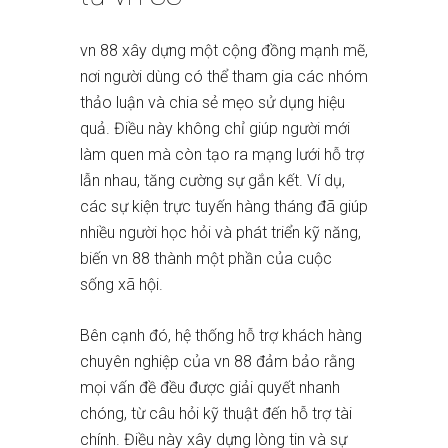
vn 88 xây dựng một cộng đồng mạnh mẽ,
nơi người dùng có thể tham gia các nhóm
thảo luận và chia sẻ mẹo sử dụng hiệu
quả. Điều này không chỉ giúp người mới
làm quen mà còn tạo ra mạng lưới hỗ trợ
lẫn nhau, tăng cường sự gắn kết. Ví dụ,
các sự kiện trực tuyến hàng tháng đã giúp
nhiều người học hỏi và phát triển kỹ năng,
biến vn 88 thành một phần của cuộc
sống xã hội.
Bên cạnh đó, hệ thống hỗ trợ khách hàng
chuyên nghiệp của vn 88 đảm bảo rằng
mọi vấn đề đều được giải quyết nhanh
chóng, từ câu hỏi kỹ thuật đến hỗ trợ tài
chính. Điều này xây dựng lòng tin và sự