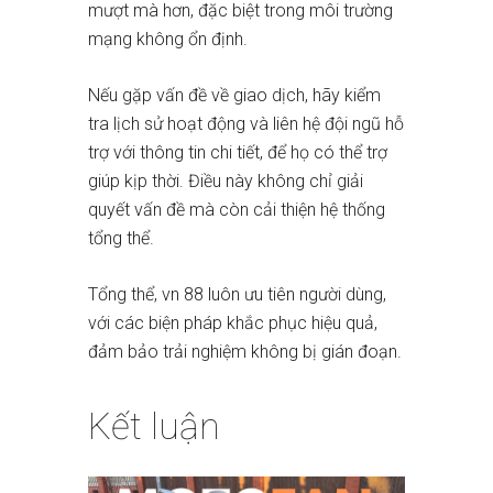
mượt mà hơn, đặc biệt trong môi trường
mạng không ổn định.
Nếu gặp vấn đề về giao dịch, hãy kiểm
tra lịch sử hoạt động và liên hệ đội ngũ hỗ
trợ với thông tin chi tiết, để họ có thể trợ
giúp kịp thời. Điều này không chỉ giải
quyết vấn đề mà còn cải thiện hệ thống
tổng thể.
Tổng thể, vn 88 luôn ưu tiên người dùng,
với các biện pháp khắc phục hiệu quả,
đảm bảo trải nghiệm không bị gián đoạn.
Kết luận