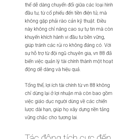
thể dễ dàng chuyển đổi giữa các loại hình
đầu tư, từ cổ phiếu đến tiền điện tử, mà
không gặp phải rào cản kỹ thuật. Điều
này không chỉ nâng cao sự tự tin mà còn
khuyến khích hành vi đầu tư bền vững,
giúp tránh các rủi ro không đáng có. Với
sự hỗ trợ từ đội ngũ chuyên gia, vn 88 đã
biến việc quản lý tài chính thành một hoạt
động dễ dàng và hiệu quả.
Tổng thể, lợi ích tài chính từ vn 88 không
chỉ dừng lại ở lợi nhuận mà còn bao gồm
việc giáo dục người dùng về các chiến
lược dài hạn, giúp họ xây dựng nền tảng
vững chắc cho tương lai.
Tác động tích cực đến