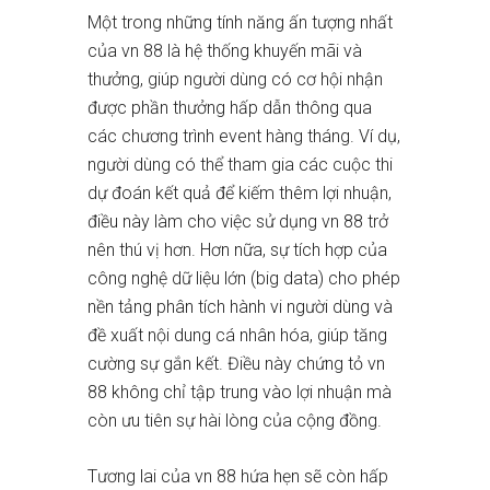
Một trong những tính năng ấn tượng nhất
của vn 88 là hệ thống khuyến mãi và
thưởng, giúp người dùng có cơ hội nhận
được phần thưởng hấp dẫn thông qua
các chương trình event hàng tháng. Ví dụ,
người dùng có thể tham gia các cuộc thi
dự đoán kết quả để kiếm thêm lợi nhuận,
điều này làm cho việc sử dụng vn 88 trở
nên thú vị hơn. Hơn nữa, sự tích hợp của
công nghệ dữ liệu lớn (big data) cho phép
nền tảng phân tích hành vi người dùng và
đề xuất nội dung cá nhân hóa, giúp tăng
cường sự gắn kết. Điều này chứng tỏ vn
88 không chỉ tập trung vào lợi nhuận mà
còn ưu tiên sự hài lòng của cộng đồng.
Tương lai của vn 88 hứa hẹn sẽ còn hấp