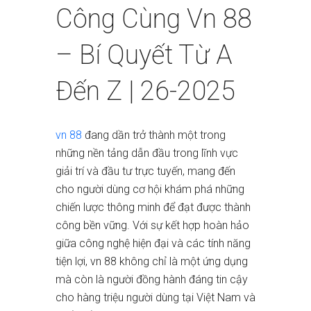
Công Cùng Vn 88
– Bí Quyết Từ A
Đến Z | 26-2025
vn 88
đang dần trở thành một trong
những nền tảng dẫn đầu trong lĩnh vực
giải trí và đầu tư trực tuyến, mang đến
cho người dùng cơ hội khám phá những
chiến lược thông minh để đạt được thành
công bền vững. Với sự kết hợp hoàn hảo
giữa công nghệ hiện đại và các tính năng
tiện lợi, vn 88 không chỉ là một ứng dụng
mà còn là người đồng hành đáng tin cậy
cho hàng triệu người dùng tại Việt Nam và