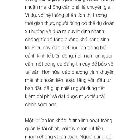
nhuận mà không cần phải là chuyên gia.
Ví dụ, với hệ thống phân tích thị trường
thời gian thực, người dùng có thể dự đoán
xu hướng và đưa ra quyết định nhanh
chóng, từ đó tăng cường khả năng sinh
lời. Điều này đặc biệt hữu ích trong bối
cảnh kinh tế biến động, nơi mà mọi người
cần một công cụ đáng tin cậy để bảo vệ
tài sản. Hơn nữa, các chương trình khuyến
mãi như hoàn tiền hoặc tăng vốn đầu tư
ban đầu đã giúp nhiều người dùng tiết
kiệm chi phí và đạt được mục tiêu tài
chính sớm hơn.
Một lợi ích lớn khác là tính linh hoạt trong
quản lý tài chính, với tùy chọn rút tiền
nhanh chóng và an toàn. Người dùng có