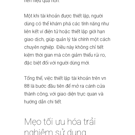
nên hiệu quả hơn.
Một khi tài khoản được thiết lập, người
dùng có thể khám phá các tính năng như
liên kết ví điện tử hoặc thiết lập giới hạn
giao dịch, giúp quản lý tài chính một cách
chuyên nghiệp. Điều này không chỉ tiết
kiệm thời gian mà còn giảm thiểu rủi ro,
đặc biệt đối với người dùng mới.
Tổng thể, việc thiết lập tài khoản trên vn
88 là bước đầu tiên để mở ra cánh cửa
thành công, với giao diện trực quan và
hướng dẫn chi tiết.
Mẹo tối ưu hóa trải
nghiệm sử dụng