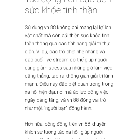
sức khỏe tinh thần
Sử dụng vn 88 không chỉ mang lại lợi ích
vật chất mà còn cải thiện sức khỏe tinh
thần thông qua các tính năng giải trí thư
giãn. Ví dụ, các trò chơi nhẹ nhàng và
các buổi live stream có thể giúp người
dùng giảm stress sau những giờ làm việc
căng thẳng, tạo ra không gian giải trí lành
mạnh. Điều này đặc biệt quan trọng trong
xã hội hiện đại, nơi mà áp lực công việc
ngày càng tăng, và vn 88 đóng vai trò
như một “người bạn” đồng hành.
Hơn nữa, cộng đồng trên vn 88 khuyến
khích sự tương tác xã hội, giúp người