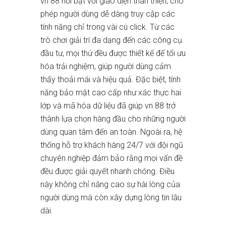
vn 88 nổi bật với giao diện thân thiện, cho
phép người dùng dễ dàng truy cập các
tính năng chỉ trong vài cú click. Từ các
trò chơi giải trí đa dạng đến các công cụ
đầu tư, mọi thứ đều được thiết kế để tối ưu
hóa trải nghiệm, giúp người dùng cảm
thấy thoải mái và hiệu quả. Đặc biệt, tính
năng bảo mật cao cấp như xác thực hai
lớp và mã hóa dữ liệu đã giúp vn 88 trở
thành lựa chọn hàng đầu cho những người
dùng quan tâm đến an toàn. Ngoài ra, hệ
thống hỗ trợ khách hàng 24/7 với đội ngũ
chuyên nghiệp đảm bảo rằng mọi vấn đề
đều được giải quyết nhanh chóng. Điều
này không chỉ nâng cao sự hài lòng của
người dùng mà còn xây dựng lòng tin lâu
dài.